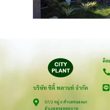
ติด

บริษัท ซิตี้ พลานท์ จำกัด

57/2 หมู่ 6 ตำบลหนองแก
อำเภอพระพุทธบาท